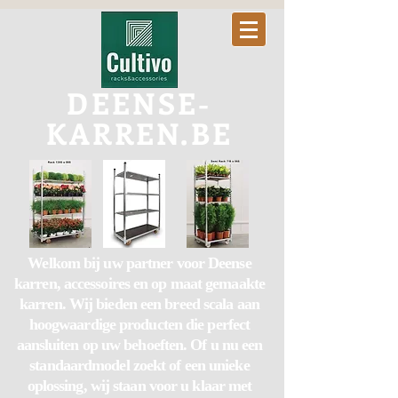
DEENSE-
KARREN.BE
Welkom bij uw partner voor Deense
karren, accessoires en op maat gemaakte
karren. Wij bieden een breed scala aan
hoogwaardige producten die perfect
aansluiten op uw behoeften. Of u nu een
standaardmodel zoekt of een unieke
oplossing, wij staan voor u klaar met