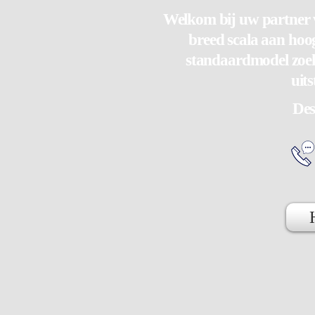
Welkom bij uw partner v
breed scala aan hoo
standaardmodel zoekt
uit
Des