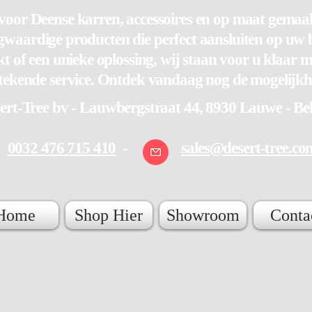
oor Deense karren, accessoires en op maat gemaak
gwaardige producten die perfect aansluiten op uw 
 of een unieke oplossing, wij staan voor u klaar m
stekende service. Ontdek vandaag nog de mogelijk
ert-Tree bv - Lauwbergstraat 44, 8930 Lauwe - Be
0032 476 715 410
-
sales@desert-tree.co
Home
Shop Hier
Showroom
Conta