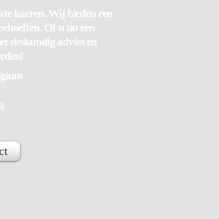
te karren. Wij bieden een
behoeften. Of u nu een
et deskundig advies en
heden!
lgium
m
ct