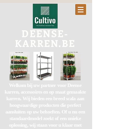
DEENSE-
KARREN.BE
Welkom bij uw partner voor Deense
karren, accessoires en op maat gemaakte
karren. Wij bieden een breed scala aan
hoogwaardige producten die perfect
aansluiten op uw behoeften. Of u nu een
standaardmodel zoekt of een unieke
oplossing, wij staan voor u klaar met