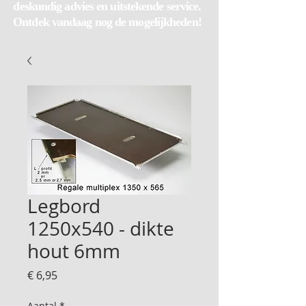
deskundig advies en uitstekende service.
Ontdek vandaag nog de mogelijkheden!
Legbord
1250x540 - dikte
hout 6mm
Prijs
€ 6,95
Aantal
*