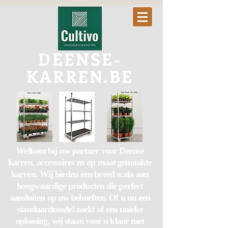
DEENSE-
KARREN.BE
Welkom bij uw partner voor Deense
karren, accessoires en op maat gemaakte
karren. Wij bieden een breed scala aan
hoogwaardige producten die perfect
aansluiten op uw behoeften. Of u nu een
standaardmodel zoekt of een unieke
oplossing, wij staan voor u klaar met